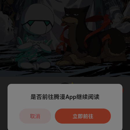
是否前往腾漫App继续阅读
本章节仅支持App阅读，可打开App新用
户7天免费看
取消
立即前往