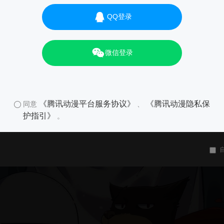
QQ登录
微信登录
《腾讯动漫平台服务协议》
《腾讯动漫隐私保
同意
、
护指引》
。