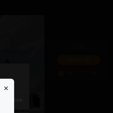
吐槽
我要来一发