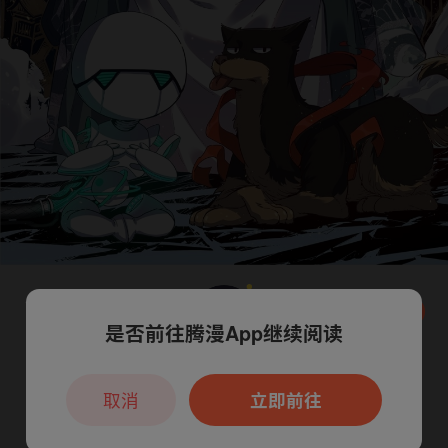
是否前往腾漫App继续阅读
本章节仅支持App阅读，可打开App新用
户7天免费看
取消
立即前往