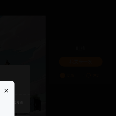
吐槽
我要来一发