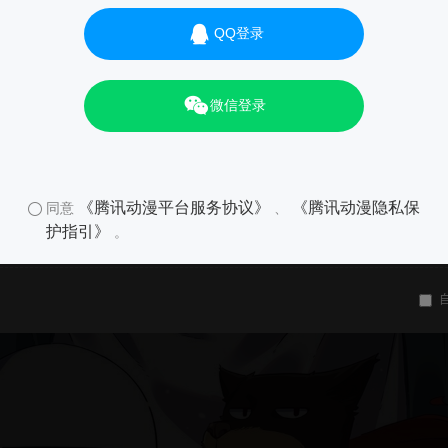
QQ登录
微信登录
《腾讯动漫平台服务协议》
《腾讯动漫隐私保
同意
、
护指引》
。