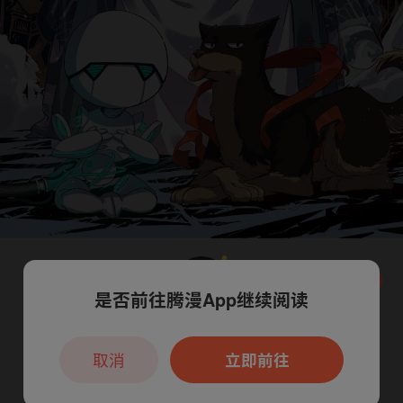
是否前往腾漫App继续阅读
本章节仅支持App阅读，可打开App新用
户7天免费看
取消
立即前往