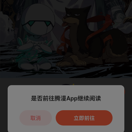
是否前往腾漫App继续阅读
本章节仅支持App阅读，可打开App新用
户7天免费看
取消
立即前往