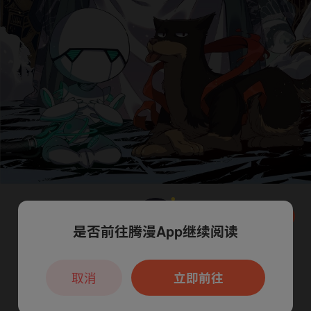
是否前往腾漫App继续阅读
本章节仅支持App阅读，可打开App新用
户7天免费看
取消
立即前往