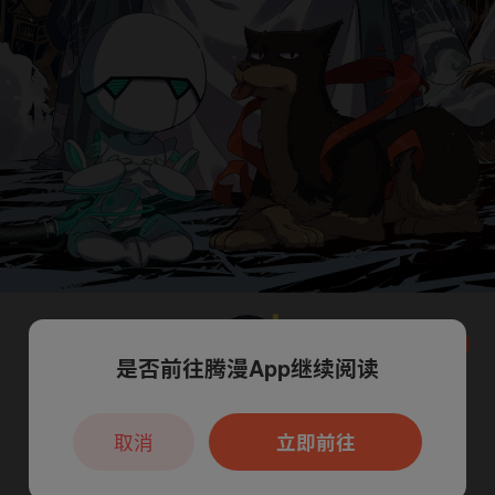
是否前往腾漫App继续阅读
本章节仅支持App阅读，可打开App新用
户7天免费看
取消
立即前往