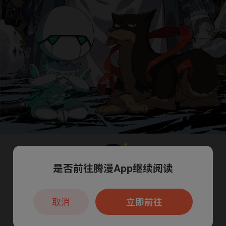
是否前往腾漫App继续阅读
本章节仅支持App阅读，可打开App新用
户7天免费看
取消
立即前往