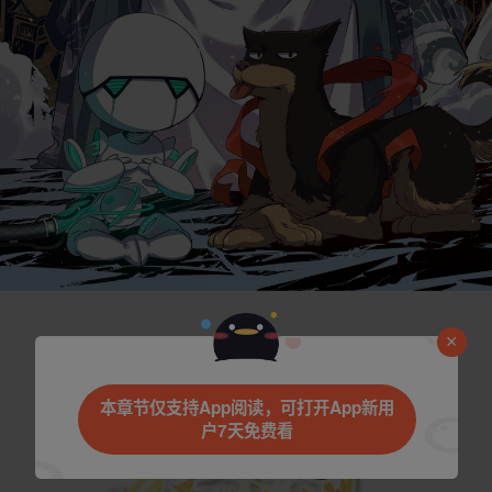
是否前往腾漫App继续阅读
本章节仅支持App阅读，可打开App新用
户7天免费看
取消
立即前往