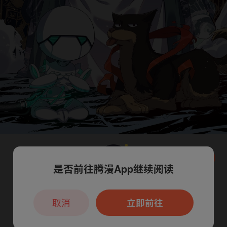
是否前往腾漫App继续阅读
本章节仅支持App阅读，可打开App新用
户7天免费看
取消
立即前往