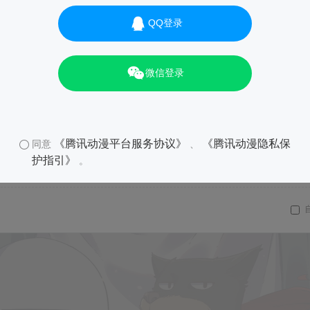
QQ登录
微信登录
《腾讯动漫平台服务协议》
《腾讯动漫隐私保
同意
、
护指引》
。