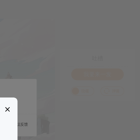
吐槽
我要来一发