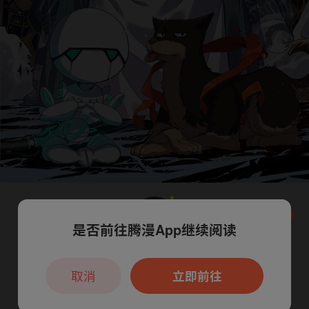
是否前往腾漫App继续阅读
本章节仅支持App阅读，可打开App新用
户7天免费看
取消
立即前往