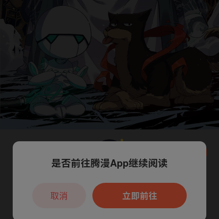
是否前往腾漫App继续阅读
本章节仅支持App阅读，可打开App新用
户7天免费看
取消
立即前往