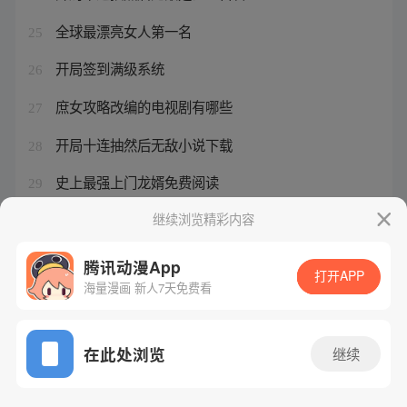
全球最漂亮女人第一名
25
开局签到满级系统
26
庶女攻略改编的电视剧有哪些
27
开局十连抽然后无敌小说下载
28
史上最强上门龙婿免费阅读
29
庶女攻略第一章
继续浏览精彩内容
30
腾讯动漫App
打开APP
海量漫画 新人7天免费看
腾讯漫画
起点读书
QQ阅读
网站备案/许可证号：粤B2-20090059-5
在此处浏览
继续
Copyright©1998 - 2026 Tencent. All Rights Reserved