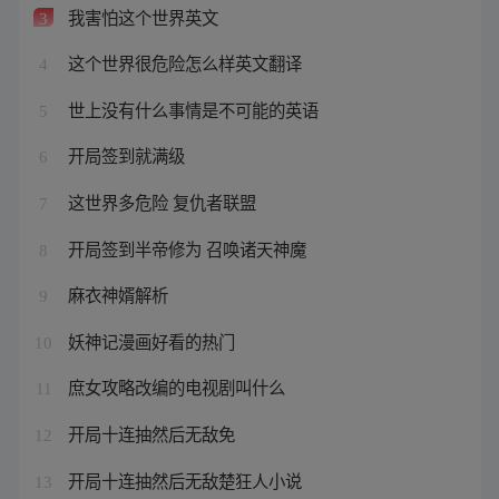
我害怕这个世界英文
3
这个世界很危险怎么样英文翻译
4
世上没有什么事情是不可能的英语
5
开局签到就满级
6
这世界多危险 复仇者联盟
7
开局签到半帝修为 召唤诸天神魔
8
麻衣神婿解析
9
妖神记漫画好看的热门
10
庶女攻略改编的电视剧叫什么
11
开局十连抽然后无敌免
12
开局十连抽然后无敌楚狂人小说
13