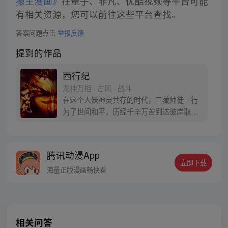
猿王漫画》
在量子、非凡、优酷视频等平台可能
有相关资源，您可以前往这些平台查找。
答案问题点击
举报反馈
提到的作品
西行纪
龙神万相 · 古风 · 战斗
在这个人妖神灵共存的时代，三藏师徒一行
为了世间和平，历经千辛万苦到达彼岸取
得“永恒之火”拯救苍生，可世间并没有因此
变得美好….随着阴谋慢慢揭露，暗魂四起,
为了让“永恒之火”重新归位，小狼妖白狼不
腾讯动漫App
辞万难，找到唐三藏大法师，和他一起重新
立即下载
寻回徒弟们，组成全新“西行小队”，再度踏
海量正版漫画畅快看
上西行之旅……
相关问答