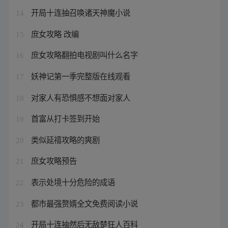
开局十连抽召唤诸天神魔小说
14
庶女攻略 改编
15
庶女攻略翻拍电视剧叫什么名字
16
妖神记第一季完整版在线观看
17
对家人有恐惧感不想面对家人
18
首富从打卡签到开始
19
类似延禧攻略的爽剧
20
庶女攻略预告
21
表示处境十分危险的成语
22
都市最强赘婿全文免费阅读小说
23
开局十连抽然后无敌楚狂人百科
24