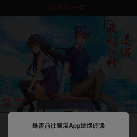
点击加载上一章节
是否前往腾漫App继续阅读
下一话
腾漫App免费看