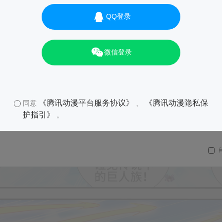
QQ登录
微信登录
《腾讯动漫平台服务协议》
《腾讯动漫隐私保
同意
、
护指引》
。