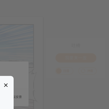
吐槽
我要来一发