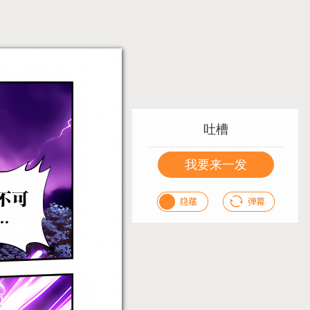
吐槽
我要来一发