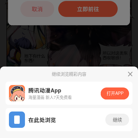
本章节仅支持App阅读，可打开App新用
户7天免费看
取消
立即前往
继续浏览精彩内容
下一话
腾漫App免费看
腾讯动漫App
打开APP
海量漫画 新人7天免费看
App免费看
在此处浏览
继续
250话 1/1