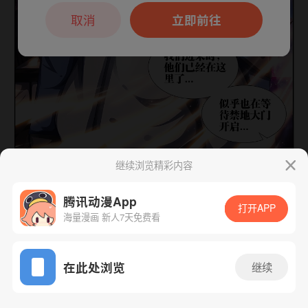
本章节仅支持App阅读，可打开App新用
户7天免费看
取消
立即前往
继续浏览精彩内容
下一话
腾漫App免费看
腾讯动漫App
打开APP
海量漫画 新人7天免费看
App免费看
在此处浏览
继续
147话 1/1