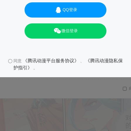
QQ登录
微信登录
《腾讯动漫平台服务协议》
《腾讯动漫隐私保
同意
、
护指引》
。