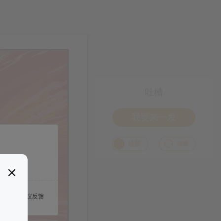
吐槽
我要来一发