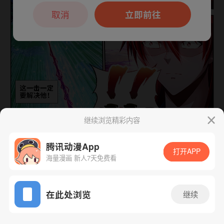
本章节仅支持App阅读，可打开App新用
户7天免费看
取消
立即前往
继续浏览精彩内容
下一话
腾漫App免费看
腾讯动漫App
打开APP
海量漫画 新人7天免费看
App免费看
在此处浏览
继续
294话 1/1