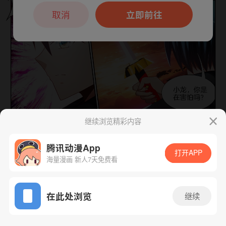
本章节仅支持App阅读，可打开App新用
户7天免费看
取消
立即前往
继续浏览精彩内容
下一话
腾漫App免费看
腾讯动漫App
打开APP
海量漫画 新人7天免费看
App免费看
在此处浏览
继续
243话 1/1