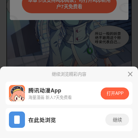
本章节仅支持App阅读，可打开App新用
户7天免费看
继续浏览精彩内容
下一话
腾漫App免费看
腾讯动漫App
打开APP
海量漫画 新人7天免费看
App免费看
在此处浏览
继续
327话 1/1