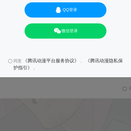
QQ登录
微信登录
《腾讯动漫平台服务协议》
《腾讯动漫隐私保
同意
、
护指引》
。