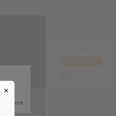
吐槽
我要来一发