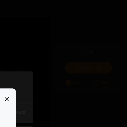
吐槽
我要来一发