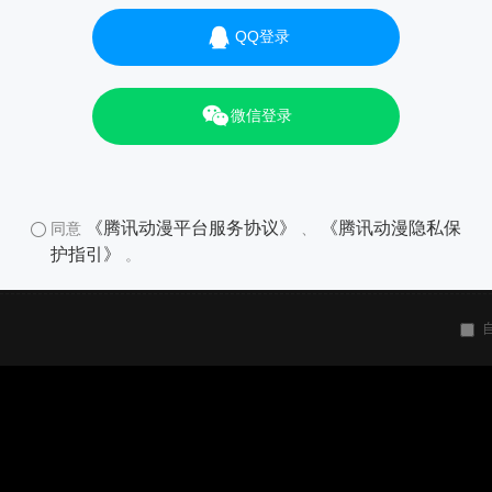
QQ登录
微信登录
《腾讯动漫平台服务协议》
《腾讯动漫隐私保
同意
、
护指引》
。