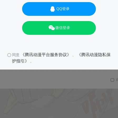
QQ登录
微信登录
《腾讯动漫平台服务协议》
《腾讯动漫隐私保
同意
、
护指引》
。