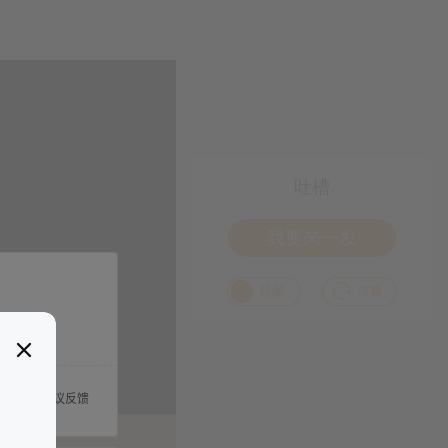
吐槽
我要来一发