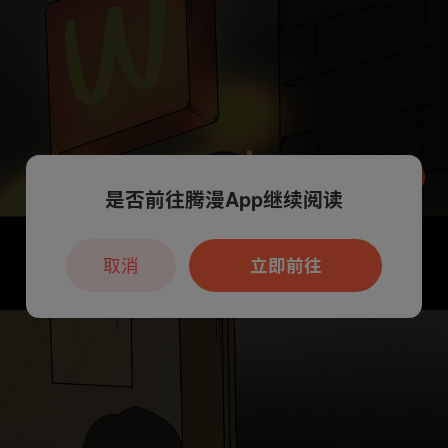
是否前往腾漫App继续阅读
本章节仅支持App阅读，可打开App新用
户7天免费看
取消
立即前往