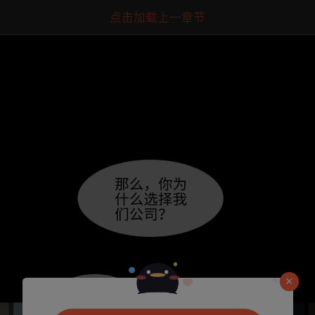
点击加载上一章节