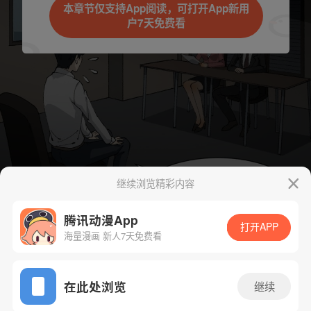
本章节仅支持App阅读，可打开App新用
户7天免费看
继续浏览精彩内容
腾讯动漫App
打开APP
海量漫画 新人7天免费看
App免费看
在此处浏览
继续
下一话
腾漫App免费看