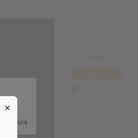
吐槽
我要来一发