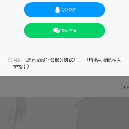
QQ登录
微信登录
《腾讯动漫平台服务协议》
《腾讯动漫隐私保
同意
、
护指引》
。