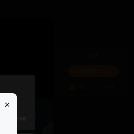
吐槽
我要来一发