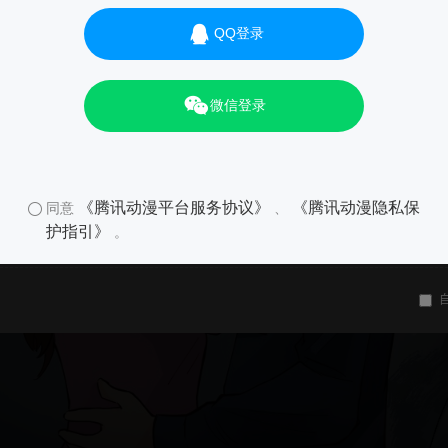
QQ登录
微信登录
《腾讯动漫平台服务协议》
《腾讯动漫隐私保
同意
、
护指引》
。