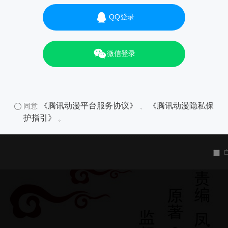
QQ登录
微信登录
《腾讯动漫平台服务协议》
《腾讯动漫隐私保
同意
、
护指引》
。