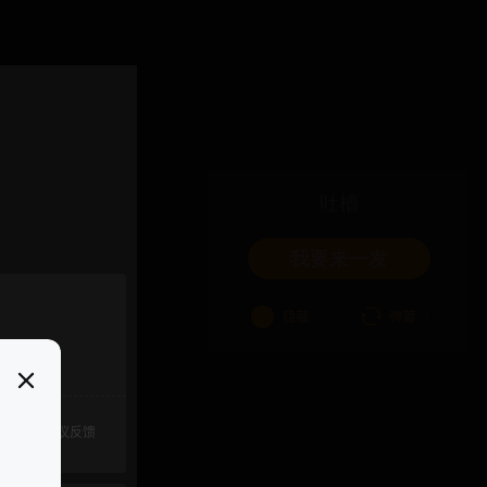
吐槽
我要来一发