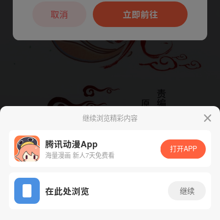
本章节仅支持App阅读，可打开App新用
户7天免费看
取消
立即前往
继续浏览精彩内容
腾讯动漫App
下一话
腾漫App免费看
打开APP
海量漫画 新人7天免费看
App免费看
在此处浏览
继续
457话 1/1