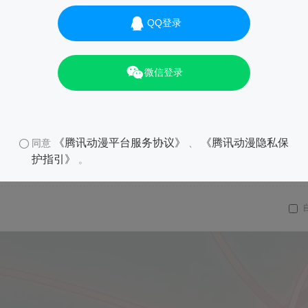
QQ登录
微信登录
《腾讯动漫平台服务协议》
《腾讯动漫隐私保
同意
、
护指引》
。