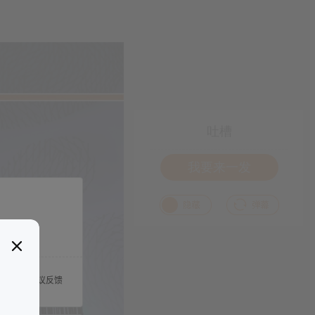
吐槽
我要来一发