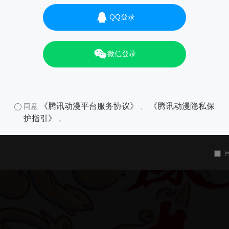
QQ登录
微信登录
《腾讯动漫平台服务协议》
《腾讯动漫隐私保
同意
、
护指引》
。