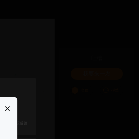
吐槽
我要来一发