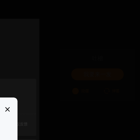
吐槽
我要来一发