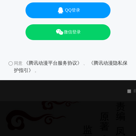
QQ登录
微信登录
《腾讯动漫平台服务协议》
《腾讯动漫隐私保
同意
、
护指引》
。