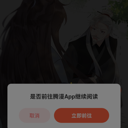
是否前往腾漫App继续阅读
本章节仅支持App阅读，可打开App新用
户7天免费看
取消
立即前往