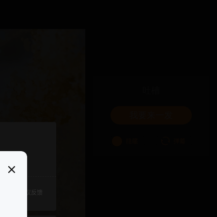
吐槽
我要来一发