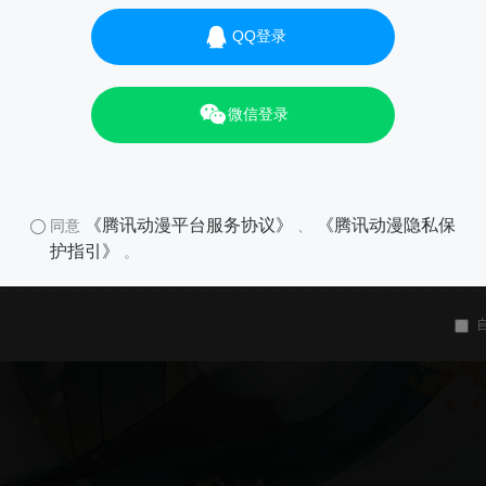
QQ登录
微信登录
《腾讯动漫平台服务协议》
《腾讯动漫隐私保
同意
、
护指引》
。