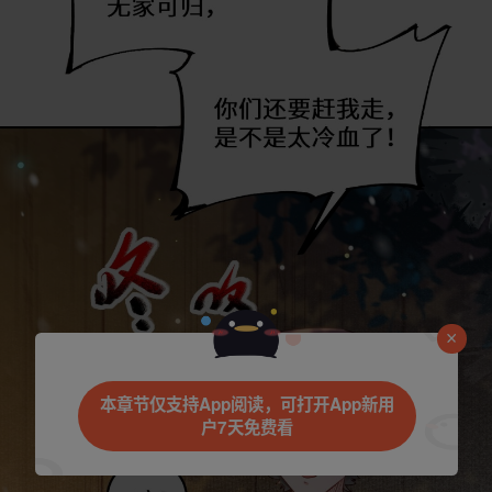
是否前往腾漫App继续阅读
本章节仅支持App阅读，可打开App新用
户7天免费看
取消
立即前往