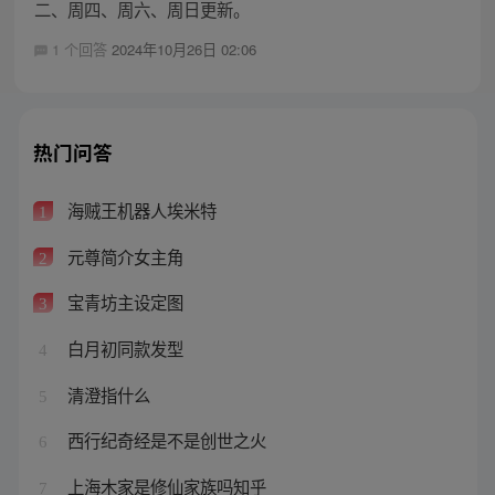
二、周四、周六、周日更新。
1 个回答
2024年10月26日 02:06
热门问答
海贼王机器人埃米特
1
元尊简介女主角
2
宝青坊主设定图
3
白月初同款发型
4
清澄指什么
5
西行纪奇经是不是创世之火
6
上海木家是修仙家族吗知乎
7