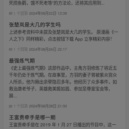
死捞鱼鹳，饿不死老等”的方法论，还将其应用到...
1 个回答
2024年08月22日 13:39
张楚岚是大几的学生吗
上述参考资料中未提及张楚岚是大几的学生。 原漫画《一
人之下》同样精彩，点击按钮下载 App 立享精彩内容！
1 个回答
2024年08月24日 22:17
最强炼气期
《史上最强炼气期》这部作品中，主角方羽修炼了将近五
千年仍处于炼气期。在故事里，方羽的妻子曾被紫炎宫众
人所杀，他为揪出余孽隐忍多年。他经历了众多事件，如
救治唐老爷子、英雄救美姬如眉、参加至尊鉴宝会等，
展...
1 个回答
2024年08月28日 21:00
王富贵牵手是哪一期
王富贵牵手是在 2019 年 1 月 27 日播出的节目中，这一