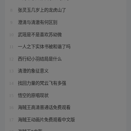
张灵玉几岁上的龙虎山了
8
澄清与清澈有何区别
9
武瑶是不是喜欢苏幼微
10
一人之下实体书被和谐了吗
11
西行纪小羽结局是什么
12
清澄的象征意义
13
找回力量的梵云飞有多强
14
悟空的原唱现状
15
海贼王高清普通话免费观看
16
海贼王动画片免费观看中文版
17