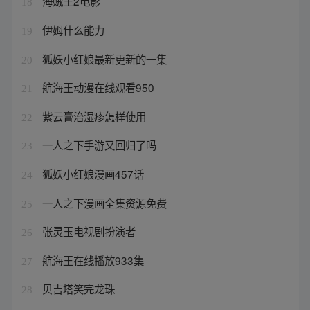
海贼王2电影
18
伊姆什么能力
19
狐妖小红娘最新更新的一集
20
航海王动漫在线观看950
21
紫云膏治湿疹怎样使用
22
一人之下手游又回归了吗
23
狐妖小红娘漫画457话
24
一人之下漫画全集资源免费
25
张灵玉电视剧扮演者
26
航海王在线播放933集
27
贝吉塔笑完龙珠
28