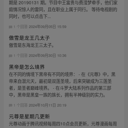
期是 20190131 期。节目中王富贵与费滢梦牵手，他们家
庭情况惊人的雷同，且在职业上属于同行。 等待电视剧的
同时，也可以点击下...
1 个回答
2024年09月05日 15:59
傲雪是龙王几太子
傲雪是东海龙王三太子。
1 个回答
2024年09月30日 10:36
黑帝是怎么境界
在不同的情境下黑帝有不同的境界： - 在《元尊》中，黑
帝来自混元天，最初是双莲圣境，后来突破成为三莲圣
者，是圣者巅峰境界。 - 在斗罗大陆系列作品的第三部
中，黑帝是黑皇一族的族长，拥有半神级别的实力。
1 个回答
2024年10月11日 20:19
元尊是星期几更新
元尊动画于腾讯视频每周四10点会员更新，元尊漫画每周