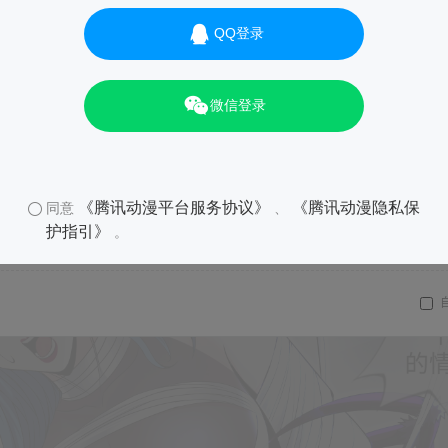
QQ登录
微信登录
《腾讯动漫平台服务协议》
《腾讯动漫隐私保
同意
、
护指引》
。