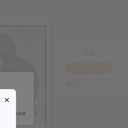
吐槽
我要来一发