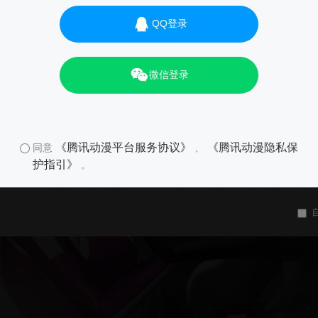
QQ登录
微信登录
《腾讯动漫平台服务协议》
《腾讯动漫隐私保
同意
、
护指引》
。