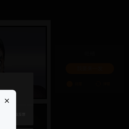
吐槽
我要来一发