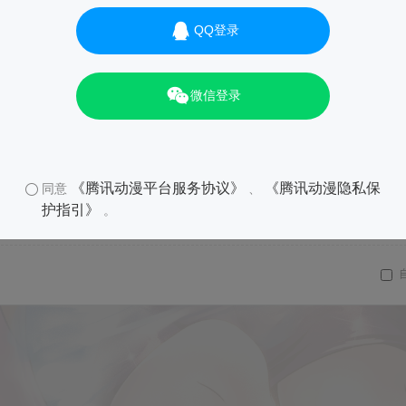
QQ登录
微信登录
《腾讯动漫平台服务协议》
《腾讯动漫隐私保
同意
、
护指引》
。