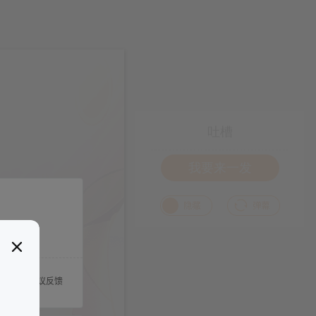
吐槽
我要来一发