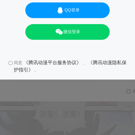
QQ登录
微信登录
《腾讯动漫平台服务协议》
《腾讯动漫隐私保
同意
、
护指引》
。