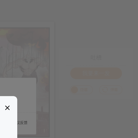
吐槽
我要来一发