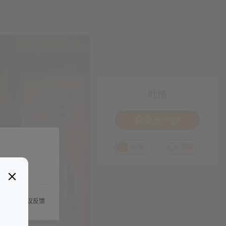
吐槽
我要来一发