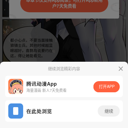
本章节仅支持App阅读，可打开App新用
户7天免费看
取消
立即前往
继续浏览精彩内容
腾讯动漫App
下一话
腾漫App免费看
打开APP
海量漫画 新人7天免费看
App免费看
在此处浏览
继续
555话 1/1