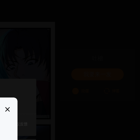
吐槽
我要来一发