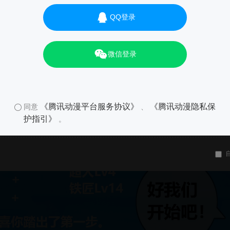
QQ登录
微信登录
《腾讯动漫平台服务协议》
《腾讯动漫隐私保
同意
、
护指引》
。