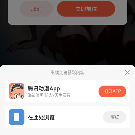
本章节仅支持App阅读，可打开App新用
户7天免费看
取消
立即前往
继续浏览精彩内容
腾讯动漫App
下一话
腾漫App免费看
打开APP
海量漫画 新人7天免费看
App免费看
在此处浏览
继续
297话 1/1