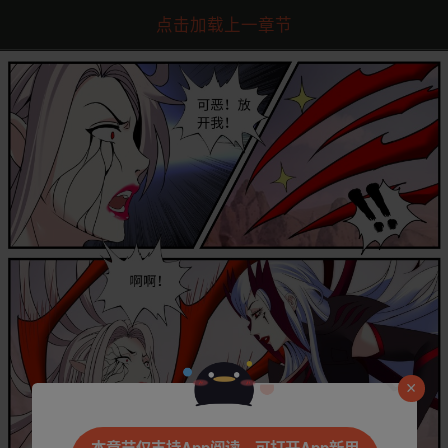
点击加载上一章节