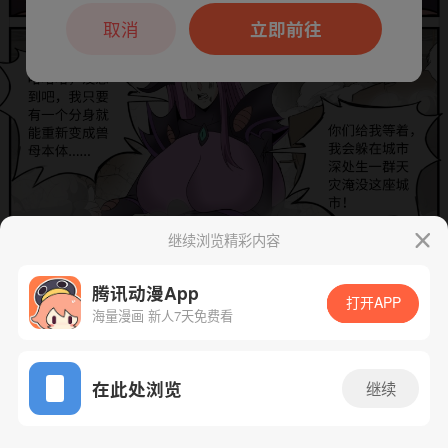
本章节仅支持App阅读，可打开App新用
户7天免费看
取消
立即前往
继续浏览精彩内容
腾讯动漫App
下一话
腾漫App免费看
打开APP
海量漫画 新人7天免费看
App免费看
在此处浏览
继续
534话 1/1